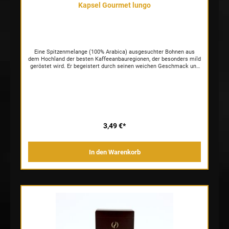
Kapsel Gourmet lungo
Eine Spitzenmelange (100% Arabica) ausgesuchter Bohnen aus
dem Hochland der besten Kaffeeanbauregionen, der besonders mild
geröstet wird. Er begeistert durch seinen weichen Geschmack und
sein elegantes mildes Aroma verzaubert einem die Sinne.
Besonders fein und mild im Geschmack.
3,49 €*
In den Warenkorb