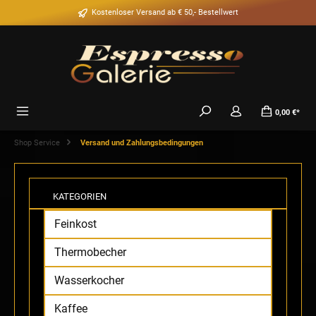
alt springen
Kostenloser Versand ab € 50,- Bestellwert
0,00 €*
Shop Service
Versand und Zahlungsbedingungen
KATEGORIEN
Feinkost
Thermobecher
Wasserkocher
Kaffee