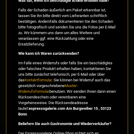
Was tun, wenn ich beschädigte Artikel erhalten habe?
Falls der Schaden äußerlich am Paket erkennbar ist,
lassen Sie ihn bitte direkt vom Lieferanten schriftlich
bestätigen. Andernfalls dokumentieren Sie den Schaden
bitte fotografisch und senden Sie uns die Fotos per E-Mail
zu. Wir kümmern uns dann um alles Weitere und
veranlassen ggf. eine Rückzahlung oder eine
Ersatzlieferung.
Wie kann ich Waren zurücksenden?
Im Falle eines Widerrufs oder falls Sie ein beschädigtes
oder falsches Produkt erhalten haben, kontaktieren Sie
uns bitte zunächst telefonisch, per E-Mail oder über
das
Kontaktformular
. Sie können bei Widerruf auch das
gesetzlich vorgeschriebene
Muster-
Widerrufsformular
benutzen. Wir senden Ihnen dann einen
Rücksendeschein oder vereinbaren eine
Vorgehensweise. Die Rücksendeadresse
lautet:
espressogalerie.com Am Burgweiher 15 , 53123
Bonn
.
Beliefern Sie auch Gastronomie und Wiederverkäufer?
Der Espressogalerie Online-Shop richtet sich an