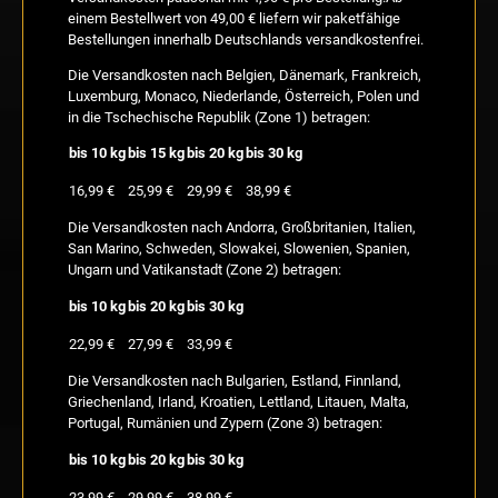
einem Bestellwert von 49,00 € liefern wir paketfähige
Bestellungen innerhalb Deutschlands versandkostenfrei.
Die Versandkosten nach Belgien, Dänemark, Frankreich,
Luxemburg, Monaco, Niederlande, Österreich, Polen und
in die Tschechische Republik (Zone 1) betragen:
bis 10 kg
bis 15 kg
bis 20 kg
bis 30 kg
16,99 €
25,99 €
29,99 €
38,99 €
Die Versandkosten nach Andorra, Großbritanien, Italien,
San Marino, Schweden, Slowakei, Slowenien, Spanien,
Ungarn und Vatikanstadt (Zone 2) betragen:
bis 10 kg
bis 20 kg
bis 30 kg
22,99 €
27,99 €
33,99 €
Die Versandkosten nach Bulgarien, Estland, Finnland,
Griechenland, Irland, Kroatien, Lettland, Litauen, Malta,
Portugal, Rumänien und Zypern (Zone 3) betragen:
bis 10 kg
bis 20 kg
bis 30 kg
23,99 €
29,99 €
38,99 €