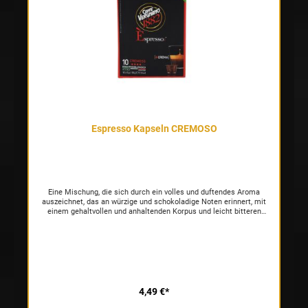
Espresso Kapseln CREMOSO
Eine Mischung, die sich durch ein volles und duftendes Aroma
auszeichnet, das an würzige und schokoladige Noten erinnert, mit
einem gehaltvollen und anhaltenden Korpus und leicht bitteren
Nuancen infolge der Präsenz eines reduzierten Anteils an
afrikanischen Robustas. Die Arabica-Bohnen aus Mittel- und
Südamerika vermitteln ein weiches und sanftes Aroma. Der Extrakt
besitzt eine kompakte haselnussfarbene Creme mit dunkler
Maserung und grauen Reflexen, wodurch ein streifiges Muster
entsteht.
4,49 €*