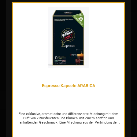
Espresso Kapseln ARABICA
Eine exklusive, aromatische und differenzierte Mischung mit dem
Duft von Zitrusfrüchten und Blumen, mit einem sanften und
anhaltenden Geschmack. Eine Mischung aus der Verbindung der
besten Arabica-Sorten aus Mittel- und Südamerika und Afrika. Die
Creme weist in der Tasse ein glänzendes und kompaktes
Erscheinungsbild mit lebhaften braunen Nuancen auf. Die Espresso-