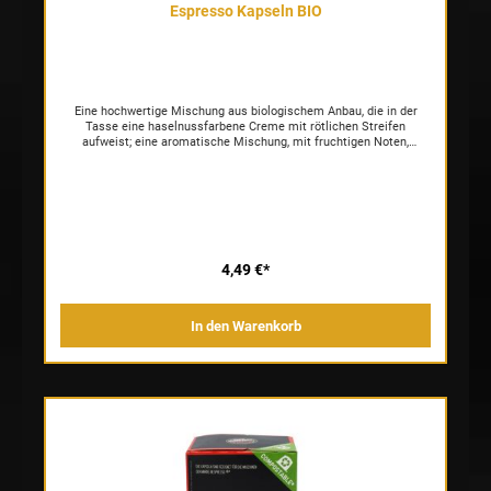
Espresso Kapseln BIO
Eine hochwertige Mischung aus biologischem Anbau, die in der
Tasse eine haselnussfarbene Creme mit rötlichen Streifen
aufweist; eine aromatische Mischung, mit fruchtigen Noten,
äußerst mild, leicht säuerlich und besonders erlesen im
Geschmack, mit einem schokoladigen Nachgeschmack.
4,49 €*
In den Warenkorb