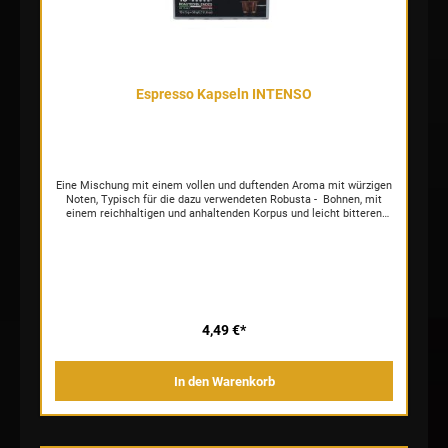
Espresso Kapseln INTENSO
Eine Mischung mit einem vollen und duftenden Aroma mit würzigen
Noten, Typisch für die dazu verwendeten Robusta - Bohnen, mit
einem reichhaltigen und anhaltenden Korpus und leicht bitteren
Nuancen, die mit dem eigentümlichen weichen und sanften Aroma
der Arabica - Sorten aus Mittel - und Südamerika in Einklang
gebracht sind.
4,49 €*
In den Warenkorb