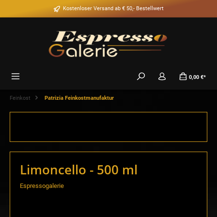
alt springen
Kostenloser Versand ab € 50,- Bestellwert
0,00 €*
Feinkost
Patrizia Feinkostmanufaktur
Limoncello - 500 ml
Espressogalerie
Bildergalerie überspringen