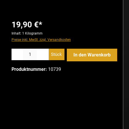
19,90 €*
Inhalt:
1 Kilogramm
Preise inkl. MwSt. zzgl. Versandkosten
Produkt Anzahl: Gib den gewünschten Wert ein oder benutze die Schaltfläch
Stück
In den Warenkorb
Produktnummer:
10739