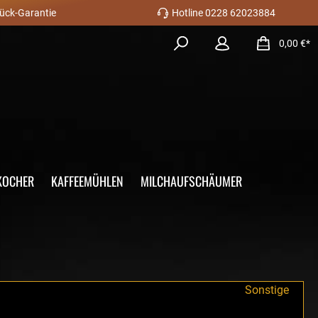
ück-Garantie
Hotline 0228 62023884
0,00 €*
KOCHER
KAFFEEMÜHLEN
MILCHAUFSCHÄUMER
Sonstige