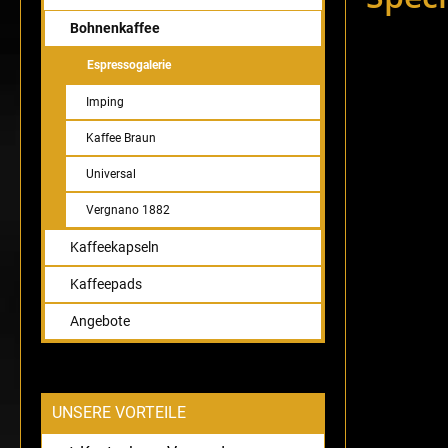
Bohnenkaffee
Espressogalerie
Bildergaler
Imping
Kaffee Braun
Universal
Vergnano 1882
Kaffeekapseln
Kaffeepads
Angebote
UNSERE VORTEILE