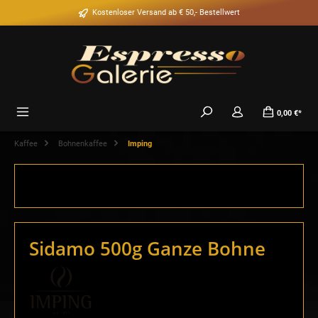
alt springen
Kostenloser Versand ab € 50,- Bestellwert
0,00 €*
Kaffee
Bohnenkaffee
Imping
Sidamo 500g Ganze Bohne