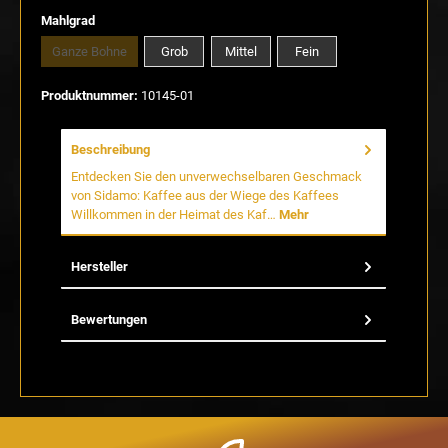
auswählen
Mahlgrad
Ganze Bohne
Grob
Mittel
Fein
(Diese Option ist zurzeit nicht verfügbar.)
Produktnummer:
10145-01
Beschreibung
Entdecken Sie den unverwechselbaren Geschmack
von Sidamo: Kaffee aus der Wiege des Kaffees
Willkommen in der Heimat des Kaf…
Mehr
Hersteller
Bewertungen