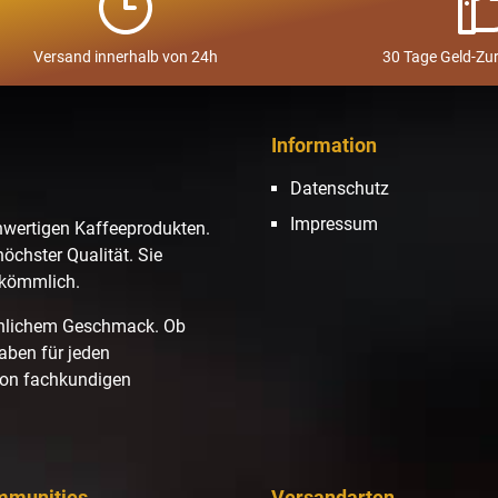
Versand innerhalb von 24h
30 Tage Geld-Zu
Information
Datenschutz
Impressum
hwertigen Kaffeeprodukten.
höchster Qualität. Sie
ekömmlich.
hnlichem Geschmack. Ob
haben für jeden
von fachkundigen
mmunities
Versandarten