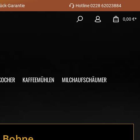
ück-Garantie
Hotline 0228 62023884
0,00 €*
KOCHER
KAFFEEMÜHLEN
MILCHAUFSCHÄUMER
e Bohne