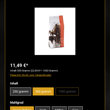
Bildergalerie überspringen
11,49 €*
Inhalt:
500 Gramm
(22,98 €* / 1000 Gramm)
Preise inkl. MwSt. zzgl. Versandkosten
auswählen
Inhalt
250 gramm
500 gramm
1000 gramm
(Diese Option ist zurzeit nicht verfü
auswählen
Mahlgrad