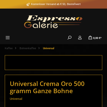
alt springen
Kostenloser Versand ab € 50,- Bestellwert
0,00 €*
Kaffee
Bohnenkaffee
Universal
Universal Crema Oro 500
gramm Ganze Bohne
Universal