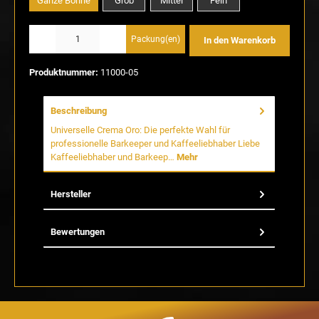
Ganze Bohne
Grob
Mittel
Fein
Produkt Anzahl: Gib den gewünschten Wert ein oder benutze die Schaltflächen um die Anzahl
Packung(en)
In den Warenkorb
Produktnummer:
11000-05
Beschreibung
Universelle Crema Oro: Die perfekte Wahl für
professionelle Barkeeper und Kaffeeliebhaber Liebe
Kaffeeliebhaber und Barkeep…
Mehr
Hersteller
Bewertungen