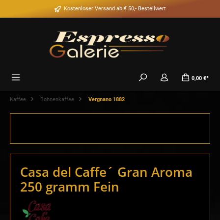
alt springen
Kostenloser Versand ab € 50,- Bestellwert
0,00 €*
Kaffee
Bohnenkaffee
Vergnano 1882
Casa del Caffe´ Gran Aroma
250 gramm Fein