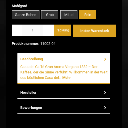
auswählen
Mahlgrad
Ganze Bohne
Grob
Mittel
Fein
Produkt Anzahl: Gib den gewünschten Wert ein oder benutze die Schaltflächen um die Anzahl
Packung
In den Warenkorb
Produktnummer:
11002-04
Beschreibung
Casa del Caffè Gran Aroma Vergano 1882 – Der
Kaffee, der die Sinne verführt! Willkommen in der Welt
des köstlichen Casa del…
Mehr
Hersteller
Bewertungen