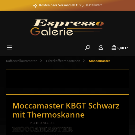
alt springen
Kostenloser Versand ab € 50,- Bestellwert
0,00 €*
Kaffeevollautomaten
Filterkaffeemaschinen
Moccamaster
Moccamaster KBGT Schwarz
mit Thermoskanne