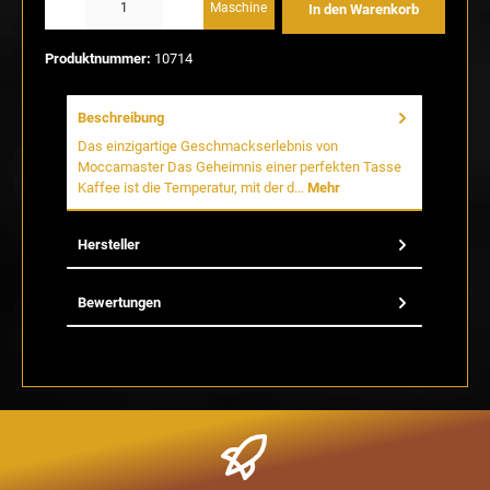
Maschine
In den Warenkorb
Produktnummer:
10714
Beschreibung
Das einzigartige Geschmackserlebnis von
Moccamaster Das Geheimnis einer perfekten Tasse
Kaffee ist die Temperatur, mit der d…
Mehr
Hersteller
Bewertungen