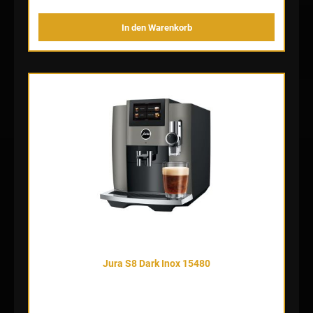
veredelte Spezialität aus dem Cappuccinoauslauf, das Coffee Eye
vereinfacht den Weg zur perfekten Spezialität. Als intelligenter
In den Warenkorb
Tassensensor passt er die zur Auswahl stehenden Spezialitäten auf
dem Display automatisch der Tassenposition an. Für eine noch
einfachere und intuitivere Bedienung. P.A.G.2+ – Spitzentechnologie
für ultimativen Kaffeegenuss Das Mahlwerk P.A.G.2+ ist eine
Klasse für sich. Das beweist schon das an die Formel 1 angelehnte
Sound Design. Die sogenannte Aroma-Kontrolle ist eine aktive
Mahlgradüberwachung, welche ein konstantes Spitzenergebnis
sicherstellt. Je nach Produktwahl empfiehlt der Vollautomat eine
Einstellung des Mahlgrads auf «mild» oder «intensiv». Dadurch wird
das Aroma in der Tasse kontrolliert. Die Mahlstufen lassen sich
jederzeit verstellen, vor und nach der Zubereitung ruht der P.A.G.2+
aber im entspannten Zustand, wodurch es über die gesamte
Lebensdauer geschont wird. So kann der Kaffeevollautomat noch
länger durch perfekten Geschmack in der Königsklasse
überzeugen.
Jura S8 Dark Inox 15480