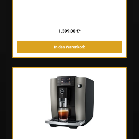
Light Brew, dem ultimativen Ready-to-Drink-Genuss. Versüßt und
abgerundet wird das Weltenkonzept der E10 mit der Sweet-Foam-
Funktion. Nicht weniger als fünf Brühprozesse machen ihre
Expertise aus, mit der sie 36 Kaffeespezialitäten zum Genuss
vollendet. Im Bedienkonzept zeigt sich die Virtuosin der E-Linie mit
größtem Komfort. Das 3,5-Zoll-Display mit seitlichen Tasten lädt
ein, die unterschiedlichen Welten mit eingängigem Farbkonzept zu
1.399,00 €*
entdecken. Die E10 fasziniert außerdem mit intelligenter
Technologie wie dem Coffee Timer. Dank ihm lässt sich der
Morgenkaffee über die App J.O.E.® programmieren und direkt nach
In den Warenkorb
dem Aufstehen frisch gemahlen und automatisch zubereitet
genießen. * Für die täglichen Routinen und das gewisse Extra an
Nachhaltigkeit präsentiert sich die neue Generation der JURA-
Vollautomaten mit dem Quality Assistant. Er sorgt für eine noch
bessere Kaffeequalität und hilft, das Maschinenleben zu verlängern.
In ihrer Farbauswahl strahlt die E10 edel und präsentiert sich mit
besonderem Charakter. Sie positioniert sich mit nur 27-cm-Breite
auch in kleineren Küchen mit eindrucksvoller Wirkung; im Design
wie im Erleben.