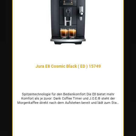
Jura E8 Cosmic Black ( ED ) 15749
Spitzentechnologie für den Bedienkomfort Die E8 bietet mehr
Komfort als je zuvor: Dank Coffee Timer und J.O.E.® steht der
Morgenkaffee direkt nach dem Aufstehen bereit und lädt zum Start
in den Tag ein. Der Quality Assistant gestaltet die Pflege der E8
ressourcenschonender und garantiert maximale Hygiene für
maximalen Genuss. Über das 3,5-Zoll-Farbdisplay mit seitlichen
Tasten navigieren Kaffeeenthusiasten bequem durch die
Genusswelten, in denen unterschiedliche Farben den Überblick
erleichtern. Modern mit Klasse Ihr Design ist ikonisch und die Liebe
zum Detail ist augenscheinlich: Die E8 zeigt ihre Präzision nicht nur