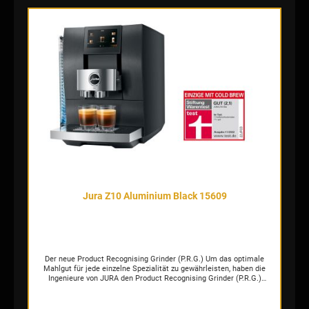
Design mit einer klaren Linie Mit klarer Linienführung strahlt die
W4 souveräne Ruhe aus. Sie verankert Struktur im dynamischen
Setting und fügt sich harmonisch ins geordnete Umfeld ein. Die
Funktionalität und das intuitive Bedienkonzept runden ihr Profil als
benutzerfreundlichen, professionellen Pure-Coffee-Vollautomaten
ab.
Jura Z10 Aluminium Black 15609
Der neue Product Recognising Grinder (P.R.G.) Um das optimale
Mahlgut für jede einzelne Spezialität zu gewährleisten, haben die
Ingenieure von JURA den Product Recognising Grinder (P.R.G.)
entwickelt. Elektronisch gesteuert stellt sich das
Präzisionsmahlwerk binnen Sekundenbruchteilen individuell auf den
vordefinierten Mahlgrad ein – viel schneller und häufiger als es