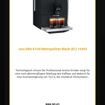
Formensprache von JURA perfekt zur Geltung. Komplettiert durch
elegante Akzente wie der verchromte Kombiauslauf oder der
Wassertank in kristallklarer Diamantoptik, begeistert die ENA 8
Aluminium Dark Inox alle Freunde des guten Geschmacks – und
guten Kaffees.
Jura ENA 8 Full Metropolitan Black (EC) 15493
Technologisch virtuos Der Professional Aroma Grinder sorgt für
eine noch gleichmäßigere Mahlung des Kaffees und dadurch für
eine Aromasteigerung von 12,2 %, die innovative Feinschaum-
Technologie zaubert luftig-zarten Milchschaum für
Trendspezialitäten mit Milch. Neu bereitet die ENA 8 mit der
Zweitassenfunktion außerdem auch zwei
Schwarzkaffeespezialitäten gleichzeitig zu, und die durchdachte
Milchsystem-Reinigung garantiert TÜV-zertifizierte Hygiene und
dadurch stets größten Genuss. Einfach geniessen Mit dem
übersichtlichen TFT-Touchscreen und der intuitiven, stringenten
Benutzerführung haben Sie mit einem einzigen Fingertippen 15
999,00 €*