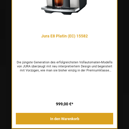
Jura E8 Platin (EC) 15582
Die jüngste Generation des erfolgreichsten Vollautomaten-Modells
von JURA überzeugt mit neu interpretiertem Design und begeistert
mit Vorzügen, wie man sie bisher einzig in der Premiumklasse
findet. Der Professional Aroma Grinder liefert ein ideales
Mahlergebnis, modernste Brühprozesse bringen die Kaffeearomen
zur vollen Entfaltung und Trendspezialitäten gelingen dank feinporig
zartem Milchschaum besser denn je. Die innovative E8 beherrscht
17 verschiedene Spezialitäten – vom aromatischen Espresso bis
zum trendigen Cortado. Auch lange, milde Spezialitäten wie Caffè
Barista und Lungo Barista gelingen in bester Kaffeebar-Qualität. Ein
neues Fluidsystem bereitet sie nach bester Barista-Tradition zu.
999,00 €*
Wer es intensiver mag, peppt Cappuccino, Flat White und Latte
macchiato über die Zusatzfunktion Extra Shot auf. Dank des
weiterentwickelten Fluidsystems wird sogar die Milchsystem-
In den Warenkorb
Reinigung automatisch auf Knopfdruck ausgeführt. Eine weitere
Funktion der E8, die man aus den Top-Linien von JURA kennt.
Zudem überzeugt sie mit noch intuitiverem Handling und einer