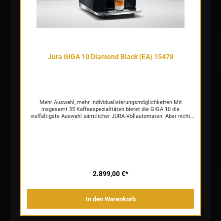
Jura GIGA 10 Diamond Black (EA) 15478
Mehr Auswahl, mehr Individualisierungsmöglichkeiten Mit
insgesamt 35 Kaffeespezialitäten bietet die GIGA 10 die
vielfältigste Auswahl sämtlicher JURA-Vollautomaten. Aber nicht
nur das: Passen Sie ihre GIGA 10 ganz auf Ihre Vorlieben an. Die
innovative Bedienung des Kaffeespezialitäten-Vollautomaten bietet
grenzenlose Möglichkeiten zur Individualisierung! Genießen Sie
beispielsweise Ihren Flat White mit einem Extra Shot kräftigem
Kaffee. Verdoppelt wird die Fülle an Kaffeegenuss durch den
revolutionären Cold Extraction Process, der sämtliche Spezialitäten
auch kaltgebrüht zubereitet. Schließlich wird es dank des neuen
Kaltwasser-Bypasses auch möglich, verlängerte Barista-
2.899,00 €*
Spezialitäten zu kreieren. Schaffen Sie Barista-Erlebnisse wie in
einer Trendbar – ganz einfach zu Hause! Zwei
Keramikscheibenmahlwerke für noch mehr Genuss Für höchste
In den Warenkorb
Professionalität verfügt die GIGA 10 nicht nur über ein, sondern
gleich zwei Präzisionsmahlwerke aus hochwertiger, langlebiger
Keramik. Zwei Bohnenbehälter im eleganten Turbinen-Design ,
verbunden mit je einem Mahlwerk, erlauben es, für jede Tasse die