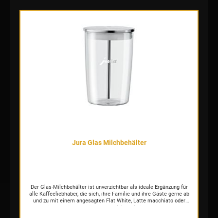
ideale Kaffeesorte oder den besten Mix daraus zu wählen.
Genießen Sie so zum Beispiel aromatischen Espresso aus einer
intensiveren, dunklen Röstung, und milde Lungos oder
Milchkaffeespezialitäten aus einer mittleren Röstung. Panorama
Coffee Panel für ein völlig neues Bedienerlebnis Damit Sie nie die
Übersicht über die Fülle an Einstellungsmöglichkeiten verlieren und
die GIGA 10 noch intuitiver bedienen, verfügt der Vollautomat über
ein neu entwickeltes, breites Panorama-Panel mit Touchfunktion.
Mit dem neuen Panorama-Panel der GIGA 10 verlieren Sie nie die
Übersicht. Durch die intuitive Bedienung navigieren Sie bequem
durch die Fülle der Einstellungsmöglichkeiten der neuen
Benutzeroberfläche. Mit Tippen und Sliden bereiten Sie ganz
einfach Ihre Lieblingsspezialität zu und passen diese vollständig
Ihren persönlichen Vorlieben an – ob Größe, Intensität, oder das
Verhältnis von Kaffee zu Milch und Milchschaum – mit der GIGA 10
ist alles möglich. Starke Leistung, starkes Design Diese geballte
Power und beeindruckende Leistung kommt im imposanten Design
der GIGA 10 perfekt zum Ausdruck. Die Front in edlem Diamond
Black mit verchromten Elementen und das allüberthronende
Panorama Coffee Panel strahlen eine ruhige Überlegenheit aus. Die
Jura Glas Milchbehälter
beiden Bohnenbehälter im Turbinen-Design erinnern an den
kraftvollen Motor eines Sportwagens und bringen damit Luxus und
Höchstleistung auf den Punkt. Die neu gestaltete Tassenplattform
rundet das harmonische Gesamtbild ab. Die GIGA 10 besticht durch
eindrucksvolles Design, pures Prestige und inszeniert erstklassigen
Kaffeegenuss perfekt.
Der Glas-Milchbehälter ist unverzichtbar als ideale Ergänzung für
alle Kaffeeliebhaber, die sich, ihre Familie und ihre Gäste gerne ab
und zu mit einem angesagten Flat White, Latte macchiato oder
Cappuccino verwöhnen möchten. Perfekt auf die Designsprache von
JURA abgestimmt, lässt er sich leicht im Kühlschrank verstauen