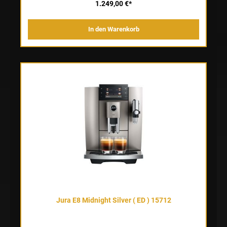
in der Verarbeitung hochwertiger Materialien; auch ihre exakte
1.249,00 €*
Linienführung und ihre 27-cm-Breite zeugen von Klasse. Ihre
Farbgestaltung unterstreicht das zeitlos-moderne Profil und betont
ihren edlen und stilvollen Charakter. Klassisch heiß, trendig leicht
In den Warenkorb
und ausgewählt süß In ihrer neusten Generation führt die E8 drei
Genusswelten zusammen. Sie meistert die heißen Klassiker,
serviert den Light Brew charmant und wohltemperiert und lädt in
die subtil gesüßte Genusswelt ein. Ihre Vielfalt zählt 27
Spezialitäten, die jedem Kaffeemoment seine bevorzugte Note und
runden Aromen verleihen – von Hot über Light bis Sweet. Jeder
Kaffeespezialität ihre präzise Mahlung Erstklassiger Kaffeegenuss
ist das Ergebnis bester Zutaten und perfekter Zubereitung. Damit
die E8 jede Genusswelt von der ersten Tasse an meistert, ist sie
mit einem Mahlwerk P.A.G.2 ausgestattet. Das P.A.G.2 kehrt nach
jedem Mahlgang in seine Ausgangsposition zurück, wodurch sich
die Spezialitäten mit klarstem Profil entfalten. Zusätzlich brilliert
das Mahlwerk mit konstanter Leistung und hoher Lebensdauer.
Jura E8 Midnight Silver ( ED ) 15712