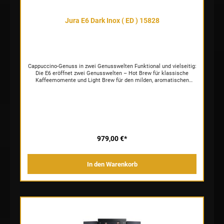
Jura E6 Dark Inox ( ED ) 15828
Cappuccino-Genuss in zwei Genusswelten Funktional und vielseitig:
Die E6 eröffnet zwei Genusswelten – Hot Brew für klassische
Kaffeemomente und Light Brew für den milden, aromatischen
Ready-to-Drink-Genuss. Ausgestattet mit dem professionellen
Aroma-Mahlwerk P.A.G.2 entfaltet sie die Kaffeearomen optimal –
und bringt die feinen Nuancen in die Tasse. Während die Easy-
Cappuccino-Funktion Spezialitäten mit Milch ausgewogen
zubereitet, ermöglicht der überwachte Pulverschacht zusätzliche
Varianten wie entkoffeinierten Kaffee. Dank des klar strukturierten
Bedienkonzepts, des 3,5-Zoll-Farbdisplays und der Kompatibilität
mit J.O.E.® garantiert die E6 eine intuitive Nutzerführung. Einen
979,00 €*
erstklassigen Start in den Tag schafft der Coffee Timer * – er
bereitet Schwarzkaffee-Spezialitäten punktgenau zum gewünschten
Zeitpunkt zu: frisch gemahlen, nicht gekapselt. Für mühelose
In den Warenkorb
Pflege und lang anhaltende Freude sorgt der Quality Assistant – mit
wertvollen Pflegehinweisen zu Filterwechsel, Frischwasser und
mehr. Die E6 zeichnet eine zeitlose Eleganz aus. Sie besticht durch
eine klare Formensprache, hochwertige Materialien und eine
präzise Linienführung. Form und Funktion verschmelzen zu einem
Design, das moderne Klarheit und höchste Qualität ausstrahlt. Eine
Kombination, die in jeder Umgebung Akzente setzt. * In
Kombination mit optional erhältlichem Wi-Fi Connect V2 und der
kostenlosen App J.O.E.® .