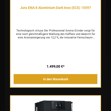
Jura ENA 8 Aluminium Dark Inox (ECS) 15597
Technologisch virtuos Der Professional Aroma Grinder sorgt für
eine noch gleichmäßigere Mahlung des Kaffees und dadurch für
eine Aromasteigerung von 12,2 %, die innovative Feinschaum-
Technologie zaubert luftig-zarten Milchschaum für
Trendspezialitäten mit Milch. Neu bereitet die ENA 8 mit der
Zweitassenfunktion außerdem auch zwei
Schwarzkaffeespezialitäten gleichzeitig zu, und die durchdachte
Milchsystem-Reinigung garantiert TÜV-zertifizierte Hygiene und
dadurch stets größten Genuss. Einfach geniessen Mit dem
übersichtlichen TFT-Touchscreen und der intuitiven, stringenten
Benutzerführung haben Sie mit einem einzigen Fingertippen 15
1.499,00 €*
Spezialitäten zur Auswahl. Ebenso unkompliziert lässt sich die
Milchsystem-Reinigung auf Knopfdruck starten und sorgt jederzeit
für TÜV-zertifizierte Hygiene. Oder bedienen Sie Ihren
In den Warenkorb
Kaffeevollautomaten ganz einfach über Ihr Smartphone:
Selbstverständlich ist die ENA 8 dank WiFi-Technologie auch mit
J.O.E.® kompatibel. Großes Design im kleinen Format Mit einer
Größe von gerademal 27,1 x 32,3 x 44,5 cm findet unser kleinster
Vollautomat überall Platz. Verzichtet wird dabei auf nichts: Auch im
Kleinstformat bietet die ENA 8 Kaffee und Design in einzigartiger
JURA-Qualität. Die Variante Aluminium Dark Inox ist dabei der
einzige Kaffeespezialitäten-Vollautomat von JURA, der rundum mit
massivem 3 mm starken Aluminium in edlem, dunklem Finish
verkleidet ist. Dieses hochwertige Material bringt die reduzierte