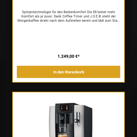
Spitzentechnologie für den Bedienkomfort Die E8 bietet mehr
Komfort als je zuvor: Dank Coffee Timer und J.O.E.® steht der
Morgenkaffee direkt nach dem Aufstehen bereit und lädt zum Start
in den Tag ein. Der Quality Assistant gestaltet die Pflege der E8
ressourcenschonender und garantiert maximale Hygiene für
maximalen Genuss. Über das 3,5-Zoll-Farbdisplay mit seitlichen
Tasten navigieren Kaffeeenthusiasten bequem durch die
Genusswelten, in denen unterschiedliche Farben den Überblick
erleichtern. Modern mit Klasse Ihr Design ist ikonisch und die Liebe
zum Detail ist augenscheinlich: Die E8 zeigt ihre Präzision nicht nur
in der Verarbeitung hochwertiger Materialien; auch ihre exakte
1.249,00 €*
Linienführung und ihre 27-cm-Breite zeugen von Klasse. Ihre
Farbgestaltung unterstreicht das zeitlos-moderne Profil und betont
ihren edlen und stilvollen Charakter. Klassisch heiß, trendig leicht
In den Warenkorb
und ausgewählt süß In ihrer neusten Generation führt die E8 drei
Genusswelten zusammen. Sie meistert die heißen Klassiker,
serviert den Light Brew charmant und wohltemperiert und lädt in
die subtil gesüßte Genusswelt ein. Ihre Vielfalt zählt 27
Spezialitäten, die jedem Kaffeemoment seine bevorzugte Note und
runden Aromen verleihen – von Hot über Light bis Sweet. Jeder
Kaffeespezialität ihre präzise Mahlung Erstklassiger Kaffeegenuss
ist das Ergebnis bester Zutaten und perfekter Zubereitung. Damit
die E8 jede Genusswelt von der ersten Tasse an meistert, ist sie
mit einem Mahlwerk P.A.G.2 ausgestattet. Das P.A.G.2 kehrt nach
jedem Mahlgang in seine Ausgangsposition zurück, wodurch sich
die Spezialitäten mit klarstem Profil entfalten. Zusätzlich brilliert
das Mahlwerk mit konstanter Leistung und hoher Lebensdauer.