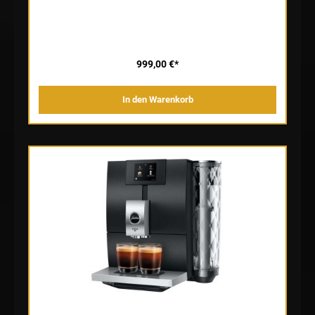
optimiert die Extraktionszeit und löst mehr Aromastoffe aus den
frisch gemahlenen Bohnen: für einen Espresso in hervorragender
Barista-Qualität. Der Kaffee erhält seine vorzügliche und
charakteristische Note im Standardbrühprozess. Beide
Spezialitäten passen Sie mühelos Ihren individuellen
Genusswünschen an. Mit Besonderheit: Cold Brew Die ENA 5
erschließt auch die trendige Welt der kalt extrahierten
999,00 €*
Kaffeespezialitäten. Sie bereitet Cold Brew dank des Cold
Extraction Process auf Knopfdruck zu. Bei der vollautomatischen
Kaltextraktion durchströmt kaltes Wasser das frisch gemahlene
In den Warenkorb
Mahlgut; in einer langsamen Taktfrequenz, pulsierend und getreu
der Espressomethode unter hohem Druck. Dadurch entfalten sich
die typischen Fruchtaromen des energiespendenden und beliebten
Cold Brew. Neue Genusswelt: Light Brew JURA präsentiert mit
dem Light Extraction Process eine Neuheit und manifestiert sie in
der ENA 5. Der Light Brew wird bei ca. 60 °C gebrüht und mit
weniger Kaffee als der klassische Hot Brew zubereitet. Daraus
ergibt sich ein völlig neues und eigenständiges Geschmacksprofil,
das der Light Brew wohltemperiert und trinkbereit offeriert.
Kennerinnen und Kenner schätzen den Light Brew wegen seiner
luftig-leichten und aromatisch-milden Note.