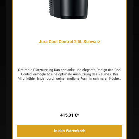
eingesetztem WiFi Connect (optional erhältlich) ist der Cool Control
kompatibel mit sämtlichen mit WiFi Connect ausgestatteten JURA-
Vollautomaten.
Jura Cool Control 2,5L Schwarz
Optimale Platznutzung Das schlanke und elegante Design des Cool
Control ermöglicht eine optimale Ausnutzung des Raumes. Der
Milchkühler findet durch seine längliche Form in schmalen Küchen-
und Pausenecken leicht Platz. Trendspezialitäten mit Milch und
cremig zartem Milchschaum bereichern das Genussrepertoire so
auch am Arbeitsplatz. Elegantes Design Der Cool Control erscheint
im klassischen JURA-Look. Edle Materialien, ein Deckel aus
hochwertigem 1,5 mm starkem Edelstahl und elegante
Lüftungsschlitze vollenden das Design des Cool Control. Mit seiner
klaren, reduzierten Formensprache passt der Cool Control 2,5 l zu
jedem Vollautomaten der X- und GIGA-X-Linien von JURA. Höchster
415,31 €*
Bedienkomfort Das einfache Handling des Cool Control ermöglicht
höchsten Bedienkomfort. Die Milch kann bequem und direkt, ohne
mühsames Entfernen des Milchbehälters, aufgefüllt werden. Die
In den Warenkorb
digitale Temperaturanzeige und der passgenaue Deckel erlauben
ein besonders einfaches Handling. Die integrierte Peltier-Kühlung