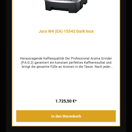
Benutzeroberfläche eine übersichtliche und komfortable Bedienung
des Kaffeevollautomaten. Hochwertig in skulpturalem Design
Geprägt von strengen Linien, hochwertigen Materialien und präziser
Verarbeitung verfügt die S8 über alles, was ihr Design auch nach
vielen Jahren noch frisch und unverbraucht wirken lässt. Sie vereint
das Beste aus der Kompaktklasse mit Elementen aus dem
Premiumsegment und manifestiert sich in harmonischer Eleganz.
Jura W4 (EA) 15542 Dark Inox
Und das ist wichtig, denn das Auge genießt schließlich mit.
Herausragende Kaffeequalität Der Professional Aroma Grinder
(P.A.G.2) garantiert ein konstant perfektes Kaffeeresultat und
bringt die gesamte Fülle an Aromen in die Tasse. Nach jeder
Zubereitung dreht sich der P.A.G.2 in seine ursprüngliche Position
zurück und garantiert dadurch nicht nur Perfektion, sondern auch
ein konstantes Mahlergebnis über eine lange Lebensdauer. Für das
erstklassige Kaffeeresultat sorgen zudem drei unterschiedliche
Brühprozesse, die der gewählten Spezialität automatisch und auf
Knopfdruck ihren besonderen Charakter verleihen – sei es ein
Espresso, Kaffee oder Lungo. Vollständige Usability In jeder
Hinsicht professionell, bezieht die W4 die Bedürfnisse der Betreiber
1.725,50 €*
und der Kaffeetrinkenden gleichermaßen ein. Mit einem 3,5-Zoll-
Farbdisplay und sechs Tasten schafft sie einen praktischen Zugang
zum Menü. Betriebsseitig überzeugt sie mit Konfigurations- und
In den Warenkorb
Sperrmöglichkeiten. Dank abschließbarem Wassertank und
Bohnenbehälter ist sie vor Fremdeinwirkung geschützt und bietet
mit ergonomisch gestalteten Komponenten, wie Restwasserschale
und Kaffeesatzbehälter, einfaches Handling im täglichen Einsatz.