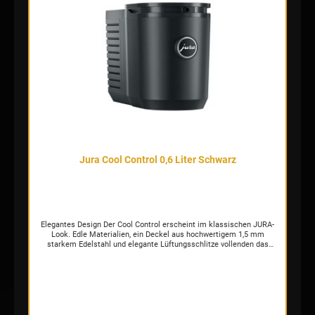
Wellenförmiges Design zeichnet sowohl den Wassertank als auch
die verchromte Tassenplattform und verdeutlicht das harmonische
Zusammenspiel von Details und Gesamtbild. Die C9 kombiniert
Eleganz mit Einfachheit und integriert außergewöhnliche Leistung
in einem kompakten Format – minimalistisch, zeitlos und
unverkennbar.
Jura Cool Control 0,6 Liter Schwarz
Elegantes Design Der Cool Control erscheint im klassischen JURA-
Look. Edle Materialien, ein Deckel aus hochwertigem 1,5 mm
starkem Edelstahl und elegante Lüftungsschlitze vollenden das
Design des Cool Control. Mit seiner klaren, reduzierten
Formensprache passt der Cool Control 0,6 l zu jedem
Vollautomaten von JURA. Perfekte Milchergebnisse Frischer,
feinporiger Milchschaum für hippe Trendgetränke wie Flat White
gelingt mit dem Cool Control stets in Perfektion. Grund dafür ist die
konstant auf optimale 4 °C gekühlte Milch. Die Füllstandanzeige
sorgt dafür, dass das rechtzeitige Nachfüllen von Milch nie in