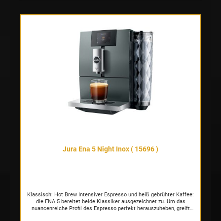
spielend einfachen Bedienung.
Jura Ena 5 Night Inox ( 15696 )
Klassisch: Hot Brew Intensiver Espresso und heiß gebrühter Kaffee:
die ENA 5 bereitet beide Klassiker ausgezeichnet zu. Um das
nuancenreiche Profil des Espresso perfekt herauszuheben, greift
sie auf den Puls-Extraktionsprozess P.E.P.® zurück. Dieser