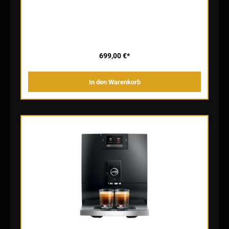
Full-Size-Brüheinheit zaubert sie ihre Kaffeespezialitäten mit
Charakter und Aromavielfalt. Der Mahlgrad, der in sieben Stufen von
mild bis intensiv wählbar ist, rundet die exzellente
Kaffeezubereitung ab. Mit der Zweitassenfunktion steht dem
geteilten Kaffeemoment nichts im Weg – in zwei Zyklen gelangt die
gewünschte Spezialität in die Tassen. Einfach zum Kaffeegenuss
Das Easy Control Panel mit seinen vier Tasten steht im Einklang
mit dem minimalistischen Prinzip der C3. Selbsterklärend und über
699,00 €*
einen einzigen Tastendruck führt es zum erstklassigen
Kaffeegenuss. Wer den Komfort der Einfachheit mit Individualität
anreichern will, nutzt zusätzlich die App J.O.E.®. JURA Operating
In den Warenkorb
Experience erleichtert die Einstellung von Kaffeestärke oder
Wassermenge und ermöglicht es zudem, die Temperatur der
Spezialitäten einzustellen und persönliche Genussprofile auf die C3
zu speichern. Edel im kompakten Format Inspiriert von der
Premium-Klasse bestimmt ein edles und zeitloses Wellendesign
die C3: Geschwungene Strukturen gestalten den Wassertank und
betonen die verchromte Tassenplattform. Die konvex-konkave Front
übernimmt den Schwung der Wellen und fasst die Designsprache in
eine harmonische Einheit. In klarer Ästhetik, kreativer Einfachheit
und kompaktem Format begeistert der Pure-Coffee-Vollautomat
alle, die Design und Schwarzkaffeespezialitäten lieben.