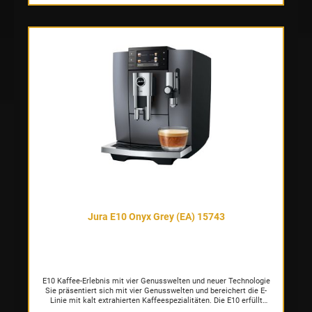
gewährleistet eine konstant auf 4 °C gekühlte Milch und bietet
optimale Voraussetzungen für perfekte Kaffeespezialitäten mit
Milch. Zudem sind der Edelstahl-Milchbehälter mit dem Griff, das
Metallrohr und der Adapter spülmaschinentauglich, was die
tägliche Reinigung enorm vereinfacht. Ideale Ergänzung zu
Kaffeevollautomaten am Arbeitsplatz Das Fassungsvermögen des
Edelstahl-Milchbehälters von 2,5 l ermöglicht eine große Anzahl
Zubereitungen von Kaffeespezialitäten mit Milch. Die Wireless-
basierte* Kommunikation des Cool Control mit dem
Kaffeevollautomaten sowie die integrierte Füllstandsanzeige
sorgen dafür, dass das rechtzeitige Nachfüllen von Milch nie in
Vergessenheit gerät. Zudem verfügt er über einen
Verschlussmechanismus, über den er sich zum Schutz vor
Fremdeinwirkung verriegeln lässt. Der Cool Control ist somit ein
perfekter Begleiter von Professional-Geräten der X- und GIGA-X-
Linien von JURA. * Mit eingesetztem Wireless Transmitter
(optional erhältlich) ist der Cool Control kompatibel mit sämtlichen
mit Smart Connect ausgestatteten JURA-Vollautomaten.
Jura E10 Onyx Grey (EA) 15743
E10 Kaffee-Erlebnis mit vier Genusswelten und neuer Technologie
Sie präsentiert sich mit vier Genusswelten und bereichert die E-
Linie mit kalt extrahierten Kaffeespezialitäten. Die E10 erfüllt
beinahe jeden Wunsch, von Hot Brew über Cold Brew bis hin zum