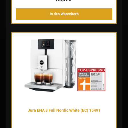
Spezialitäten zur Auswahl. Ebenso unkompliziert lässt sich die
Milchsystem-Reinigung auf Knopfdruck starten und sorgt jederzeit
für TÜV-zertifizierte Hygiene. Oder bedienen Sie Ihren
In den Warenkorb
Kaffeevollautomaten ganz einfach über Ihr Smartphone:
Selbstverständlich ist die ENA 8 dank WiFi-Technologie auch mit
J.O.E.® kompatibel. Großes Design im kleinen Format Mit einer
Größe von gerademal 27,1 x 32,3 x 44,5 cm findet unser kleinster
Vollautomat überall Platz. Verzichtet wird dabei auf nichts: Auch im
Kleinstformat bietet die ENA 8 Kaffee und Design in einzigartiger
JURA-Qualität. Die reduzierte Formensprache mit klaren Linien,
hochwertigen Materialien und edlen Akzenten wie der verchromten
Tassenablage oder dem Wassertank in kristallklarer Diamantoptik
begeistert alle Freunde des guten Geschmacks – und guten
Kaffees.
Jura ENA 8 Full Nordic White (EC) 15491