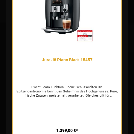
jederzeit verstellen, vor und nach der Zubereitung ruht der P.A.G.2+
aber im entspannten Zustand, wodurch es über die gesamte
Lebensdauer geschont wird. So kann der Kaffeevollautomat noch
länger durch perfekten Geschmack in der Königsklasse
überzeugen. Rundumdesign – Kompetenz vollendet inszeniert
Klarheit und Symmetrie prägen das Erscheinungsbild der J8.
Höchste Fertigungsstandards und Präzision in der Verarbeitung
zeugen von Qualität und Kompetenz. Die Neuinterpretation des
international preisgekrönten Rundumdesigns besticht durch Liebe
zum Detail. Die Inszenierung der frischen Kaffeebohnen, das
einladende Bedienerinterface, die Beleuchtung des duftenden
Kaffeeresultats – alles verschmilzt zu einem harmonischen Ganzen
und verleiht der Souveränität des edlen Vollautomaten Ausdruck.
Jura J8 Piano Black 15457
Sweet-Foam-Funktion – neue Genusswelten Die
Spitzengastronomie kennt das Geheimnis des Hochgenusses: Pure,
frische Zutaten, meisterhaft verarbeitet. Gleiches gilt für
außergewöhnliche Kaffeespezialitäten. Die neue Sweet-Foam-
Funktion aromatisiert den Milchschaum direkt bei der Zubereitung
mit dem dazugehörigen Sirupaufsatz und sorgt für vollkommen
neue Genusserlebnisse. Durch Wahl und Dosierung des
verwendeten Sirups lassen sich Geschmack und Intensität exakt
den persönlichen Vorlieben anpassen. So zaubert die J8 sogar
angesagte Trendspezialitäten wie den Sweet Latte auf Knopfdruck.
Coffee Eye – ein intelligenter Tassensensor Ob ein Klassiker aus
1.399,00 €*
dem zentralen Kaffeeauslauf oder eine mit Milch und Milchschaum