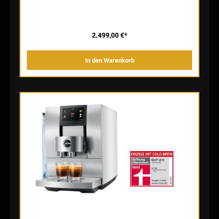
manuell möglich wäre. Sein Spektrum reicht von sehr fein für kurze
Klassiker bis sehr grob für verlängerte Spezialitäten. Doch das
braucht Genießer gar nicht zu kümmern, denn die Verstellung
erfolgt vollautomatisch bei jeder Zubereitung und kann auf Wunsch
dank der Aroma Selection vor jeder Zubereitung noch individuell
2.499,00 €*
gewählt werden. Cold Brew – extrem frisch Dank des Cold
Extraction Process bereitet die Z10 echte Cold-Brew-Spezialitäten
zu. Während viele konventionelle kalte Kaffeegetränke meist aus
In den Warenkorb
heiß gebrühtem, abgekühltem Kaffee bestehen, erfolgt die
Extraktion bei der Z10 mit kaltem Wasser, pulsierend, unter hohem
Druck und tendenziell gröber gemahlenem Pulver. Das Resultat in
der Tasse ist ein natürliches, energiespendendes
Erfrischungsgetränk, in dem die Fruchtaromen des Kaffees
vorzüglich zur Geltung kommen, ohne von Bitterstoffen überlagert
zu werden. Alles andere wäre bloß kalter Kaffee. Brüheinheit
Generation 8 Die Brüheinheit ist das Herz eines jeden
Vollautomaten. Für die Z10 hat JURA die achte Brüheinheiten-
Generation konstruiert. Mit ihrer einzigartigen 3D-Brühtechnologie
sorgt sie dafür, dass das Kaffeepulver über mehrere Ebenen
gleichmäßig vom Wasser durchströmt wird. Daraus resultiert die
maximale Ausschöpfung des Aromas; bei heißen Spezialitäten
genauso wie beim Cold Brew. Langlebige Eleganz Das Design und
die gezielte Wahl der richtigen Werkstoffe tragen aktiv zur
Nachhaltigkeit eines Produktes bei. So strebt JURA eine
Formgebung an, die Besitzerstolz weckt und auch nach vielen
Jahren noch frisch und modern wirkt. Kompromisslose Qualität,
hochwertige, langlebige Materialien sowie höchste Präzision in der
Verarbeitung sorgen über das gesamte Maschinenleben sowohl für
kulinarischen wie auch ästhetischen Hochgenuss. Die komplexe
konvex-konkav geformte Aluminiumfront legt Zeugnis ab von
handwerklicher Fertigungskunst auf höchstem Niveau. Der
Wassertank im edlen Wellendesign und die harmonisch gestaltete