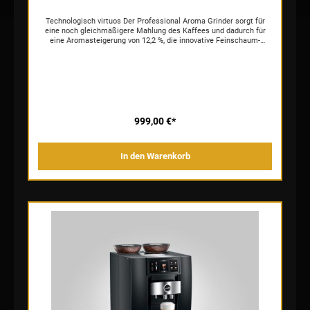
Technologisch virtuos Der Professional Aroma Grinder sorgt für
eine noch gleichmäßigere Mahlung des Kaffees und dadurch für
eine Aromasteigerung von 12,2 %, die innovative Feinschaum-
Technologie zaubert luftig-zarten Milchschaum für
Trendspezialitäten mit Milch. Neu bereitet die ENA 8 mit der
Zweitassenfunktion außerdem auch zwei
Schwarzkaffeespezialitäten gleichzeitig zu, und die durchdachte
Milchsystem-Reinigung garantiert TÜV-zertifizierte Hygiene und
dadurch stets größten Genuss. Einfach geniessen Mit dem
übersichtlichen TFT-Touchscreen und der intuitiven, stringenten
Benutzerführung haben Sie mit einem einzigen Fingertippen 15
999,00 €*
Spezialitäten zur Auswahl. Ebenso unkompliziert lässt sich die
Milchsystem-Reinigung auf Knopfdruck starten und sorgt jederzeit
für TÜV-zertifizierte Hygiene. Oder bedienen Sie Ihren
In den Warenkorb
Kaffeevollautomaten ganz einfach über Ihr Smartphone:
Selbstverständlich ist die ENA 8 dank WiFi-Technologie auch mit
J.O.E.® kompatibel. Großes Design im kleinen Format Mit einer
Größe von gerademal 27,1 x 32,3 x 44,5 cm findet unser kleinster
Vollautomat überall Platz. Verzichtet wird dabei auf nichts: Auch im
Kleinstformat bietet die ENA 8 Kaffee und Design in einzigartiger
JURA-Qualität. Die reduzierte Formensprache mit klaren Linien,
hochwertigen Materialien und edlen Akzenten wie der verchromten
Tassenablage oder dem Wassertank in kristallklarer Diamantoptik
begeistert alle Freunde des guten Geschmacks – und guten
Kaffees.