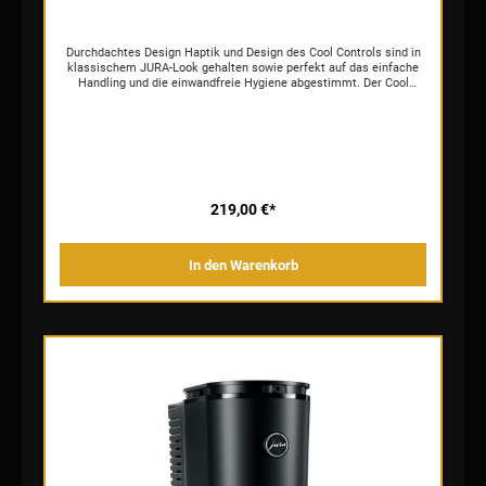
Durchdachtes Design Haptik und Design des Cool Controls sind in
klassischem JURA-Look gehalten sowie perfekt auf das einfache
Handling und die einwandfreie Hygiene abgestimmt. Der Cool
Control überzeugt mit edlen Materialien, einem Deckel aus
massivem, hochwertigem Aluminium und eleganten
Lüftungsschlitzen. Mit seiner klaren, reduzierten Formensprache
passt der Cool Control 1.0L zu jedem Kaffeevollautomaten von
JURA. Höchster Bedienkomfort Das bequeme und direkte Einfüllen
von Milch ohne mühsame Entnahme des Milchbehälters, eine
digitale Temperaturanzeige sowie der optimal auf den Behälter
angepasste, aufsteckbare Aluminiumdeckel ermöglichen ein
219,00 €*
besonders einfaches Handling und höchsten Bedienkomfort.
Optimale Hygienebedingungen Passgenaue Steckverbindungen
sorgen für optimale Milchhygiene vom Cool Control bis in die
In den Warenkorb
Tasse. Vom hochwertigen Edelstahl-Behälter bis zur Ansauglanze;
sämtliche Bestandteile mit Milchkontakt sind
spülmaschinentauglich und lassen sich damit besonders einfach
reinigen: Edelstahlbehälter Silikonring Deckel Metallrohr Adapter
Perfekte Milchergebnisse Frischer, feinporiger Milchschaum für
hippe Trendgetränke wie Flat White gelingt mit dem Cool Control
stets in Perfektion. Grund dafür ist die konstant auf optimale 4 °C
gekühlte Milch. Auch unangenehme Spritzer während der
Kaffeezubereitung gehören der Vergangenheit an. Die dauerhafte
Kommunikation des Cool Controls via Funk* mit dem
Kaffeevollautomaten sowie die neu integrierte Füllstandanzeige
sorgen dafür, dass das rechtzeitige Nachfüllen von Milch nie in
Vergessenheit gerät. * Mit eingesetztem Wireless Transmitter
(optional erhältlich) ist der Cool Control kompatibel mit sämtlichen
mit Smart Connect ausgestatteten JURA-Vollautomaten. Mit