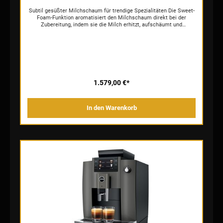
Subtil gesüßter Milchschaum für trendige Spezialitäten Die Sweet-
Foam-Funktion aromatisiert den Milchschaum direkt bei der
Zubereitung, indem sie die Milch erhitzt, aufschäumt und
gleichmäßig mit dem Sirup aus dem dazugehörigen Sirupaufsatz
aromatisiert. Das Resultat ist ein dezent gesüßter Milchschaum
von feinporiger Textur, der für vollkommen neue Genusserlebnisse
sorgt. So zaubert die S8 sogar angesagte Trendspezialitäten wie
den Sweet Latte auf Knopfdruck. Dank der Hot-Milk-Funktion
jederzeit perfekt temperiert. Die durchdachte One-Touch-
Milchsystem-Reinigung erfolgt automatisch auf Knopfdruck und
rundet das Sweet-Foam-Erlebnis im Nu ab. Innovative Technologie
1.579,00 €*
für konstanten Genuss Ein perfektes Ergebnis in der Tasse ist das
Resultat von besten Zutaten und optimaler Zubereitung. Der
Professional Aroma Grinder der zweiten Generation (P.A.G.2) sorgt
In den Warenkorb
Tasse für Tasse für ein ideales Mahlgut. Die Mahlstufen lassen
sich jederzeit verstellen. Vor und nach der Zubereitung ruht der
P.A.G.2 in entspanntem Zustand, was sich positiv auf ein
gleichbleibendes Mahlergebnis und die Langlebigkeit auswirkt. Für
ideale Brühbedingungen und ein Maximum an Geschmack ist die
3D-Brüheinheit der achten Generation verantwortlich. So überzeugt
dieser außerordentliche Kaffeespezialitäten-Vollautomat ein
Maschinenleben lang durch herausragenden Geschmack in
allerbester Gourmetqualität. Intuitive Bedienung für höchsten
Komfort Klar verständlich präsentiert sich auch das innovative
Bedienkonzept der S8. Über das großzügige 4,3ˮ-Touchdisplay
navigiert man intuitiv mit Swipen durch sämtliche Bedien- und
Programmierschritte. Grafiken und Animationen als Anleitung
gestalten die Navigation absolut selbsterklärend und zeigen
sämtliche Schritte der Zubereitung an. Das Screendesign fügt sich
zum einen harmonisch in die klare, ausdrucksstarke
Formensprache ein, andererseits gewährleistet die simplifizierte