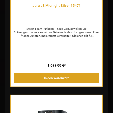
Jura J8 Midnight Silver 15471
Sweet-Foam-Funktion – neue Genusswelten Die
Spitzengastronomie kennt das Geheimnis des Hochgenusses: Pure,
frische Zutaten, meisterhaft verarbeitet. Gleiches gilt für
außergewöhnliche Kaffeespezialitäten. Die neue Sweet-Foam-
Funktion aromatisiert den Milchschaum direkt bei der Zubereitung
mit dem dazugehörigen Sirupaufsatz und sorgt für vollkommen
neue Genusserlebnisse. Durch Wahl und Dosierung des
verwendeten Sirups lassen sich Geschmack und Intensität exakt
den persönlichen Vorlieben anpassen. So zaubert die J8 sogar
angesagte Trendspezialitäten wie den Sweet Latte auf Knopfdruck.
Coffee Eye – ein intelligenter Tassensensor Ob ein Klassiker aus
1.699,00 €*
dem zentralen Kaffeeauslauf oder eine mit Milch und Milchschaum
veredelte Spezialität aus dem Cappuccinoauslauf, das Coffee Eye
vereinfacht den Weg zur perfekten Spezialität. Als intelligenter
In den Warenkorb
Tassensensor passt er die zur Auswahl stehenden Spezialitäten auf
dem Display automatisch der Tassenposition an. Für eine noch
einfachere und intuitivere Bedienung. P.A.G.2+ – Spitzentechnologie
für ultimativen Kaffeegenuss Das Mahlwerk P.A.G.2+ ist eine
Klasse für sich. Das beweist schon das an die Formel 1 angelehnte
Sound Design. Die sogenannte Aroma-Kontrolle ist eine aktive
Mahlgradüberwachung, welche ein konstantes Spitzenergebnis
sicherstellt. Je nach Produktwahl empfiehlt der Vollautomat eine
Einstellung des Mahlgrads auf «mild» oder «intensiv». Dadurch wird
das Aroma in der Tasse kontrolliert. Die Mahlstufen lassen sich