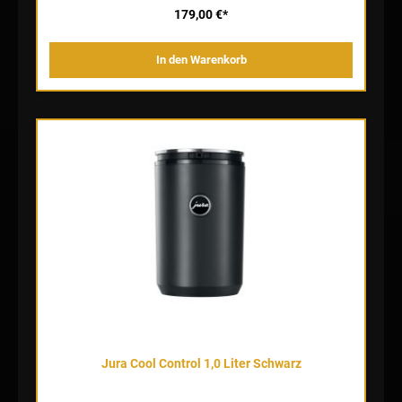
Vergessenheit gerät. Hygiene leicht gemacht Passgenaue
179,00 €*
Steckverbindungen sorgen für luftdichte Übergänge zwischen
Milchbehälter, Milchschlauch und Milchdüse. Mit wenigen
Handgriffen umgesteckt, ist sowohl bei der Zubereitung der
In den Warenkorb
Kaffeespezialität mit Milch wie auch bei der nachfolgenden
automatischen Milchsystemreinigung optimale Hygiene garantiert.
Edelstahlbehälter, Ansauglanze und Adapter sind
spülmaschinentauglich und somit im Nu perfekt gereinigt.
Jura Cool Control 1,0 Liter Schwarz