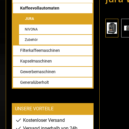
Kaffeevollautomaten
JURA
Bildergaler
NIVONA
Zubehör
Filterkaffeemaschinen
Kapselmaschinen
Gewerbemaschinen
Generalüberholt
UNSERE VORTEILE
Kostenloser Versand
Versand innerhalb von 24h