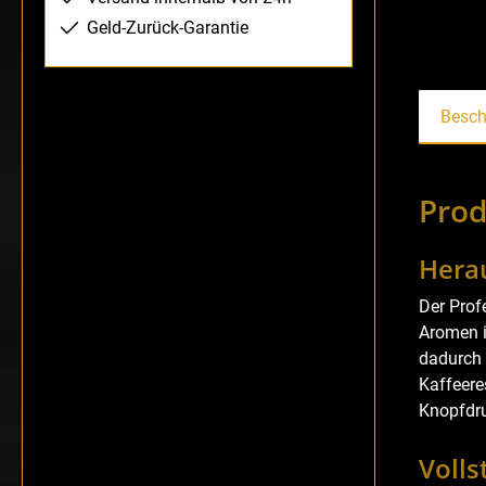
Geld-Zurück-Garantie
Besch
Prod
Hera
Der Prof
Aromen i
dadurch 
Kaffeere
Knopfdru
Volls