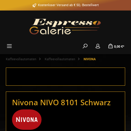
alt springen
Kostenloser Versand ab € 50,- Bestellwert
0,00 €*
Kaffeevollautomaten
Kaffeevollautomaten
NIVONA
Nivona NIVO 8101 Schwarz