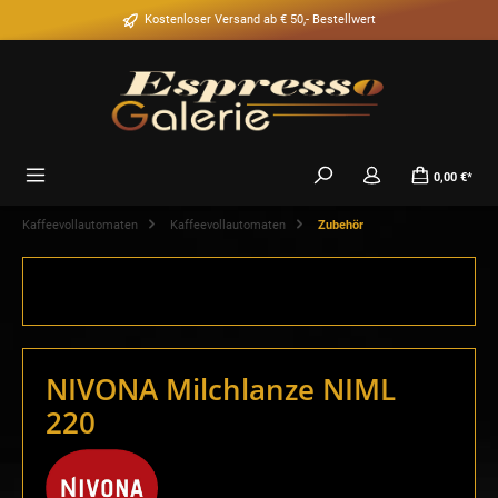
alt springen
Kostenloser Versand ab € 50,- Bestellwert
0,00 €*
Kaffeevollautomaten
Kaffeevollautomaten
Zubehör
NIVONA Milchlanze NIML
220