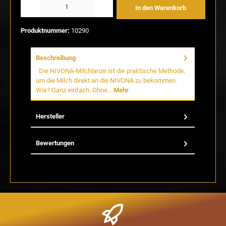
In den Warenkorb
Produktnummer:
10290
Beschreibung
Die NIVONA-Milchlanze ist die praktische Methode,
um die Milch direkt an die NIVONA zu bekommen.
Wie? Ganz einfach. Ohne…
Mehr
Hersteller
Bewertungen