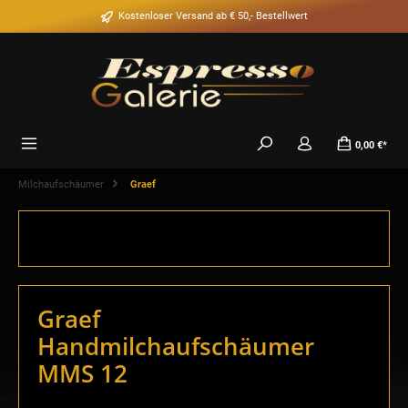
alt springen
Kostenloser Versand ab € 50,- Bestellwert
0,00 €*
Milchaufschäumer
Graef
Graef
Handmilchaufschäumer
MMS 12