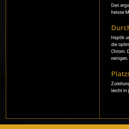
Den ergo
heisse M
Durc
Haptik u
die opti
Chrom. D
reinigen.
Plat
Zuleitun
leicht i