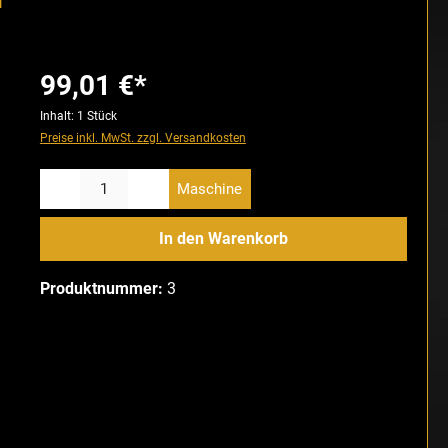
99,01 €*
Inhalt:
1 Stück
Preise inkl. MwSt. zzgl. Versandkosten
Produkt Anzahl: Gib den gewünschten Wert ein oder benutze die Schaltfläch
Maschine
In den Warenkorb
Produktnummer:
3