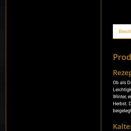
Besch
Prod
Rezep
Ob als D
Leichtig
Winter, 
Herbst. 
beigeleg
Kalt