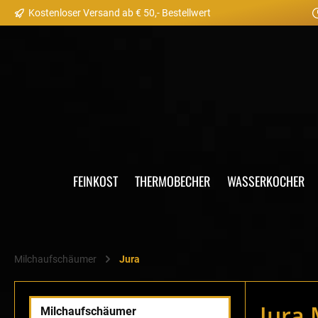
Kostenloser Versand ab € 50,- Bestellwert
springen
Zur Hauptnavigation springen
FEINKOST
THERMOBECHER
WASSERKOCHER
Milchaufschäumer
Jura
Jura
Milchaufschäumer