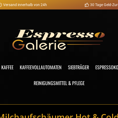
Versand innerhalb von 24h
30 Tage Geld-Zur
KAFFEE
KAFFEEVOLLAUTOMATEN
SIEBTRÄGER
ESPRESSOK
REINIGUNGSMITTEL & PFLEGE
 Milchaufschäumer Hot & Col