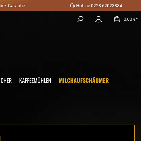
ück-Garantie
Hotline 0228 62023884
0,00 €*
OCHER
KAFFEEMÜHLEN
MILCHAUFSCHÄUMER
d