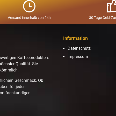
Versand innerhalb von 24h
30 Tage Geld-Zu
Information
Datenschutz
Impressum
hwertigen Kaffeeprodukten.
höchster Qualität. Sie
ekömmlich.
hnlichem Geschmack. Ob
haben für jeden
von fachkundigen