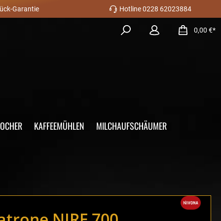
ück-Garantie
Hotline 0228 62023884
0,00 €*
KOCHER
KAFFEEMÜHLEN
MILCHAUFSCHÄUMER
patrone NIRF 700