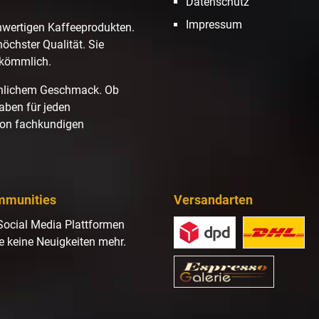
Datenschutz
Impressum
hwertigen Kaffeeprodukten.
höchster Qualität. Sie
ekömmlich.
hnlichem Geschmack. Ob
haben für jeden
von fachkundigen
mmunities
Versandarten
Social Media Plattformen
e keine Neuigkeiten mehr.
gram