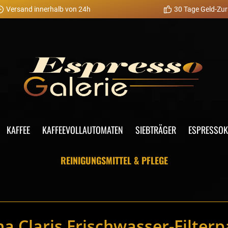
Versand innerhalb von 24h
30 Tage Geld-Zur
KAFFEE
KAFFEEVOLLAUTOMATEN
SIEBTRÄGER
ESPRESSO
REINIGUNGSMITTEL & PFLEGE
a Claris Frischwasser-Filter