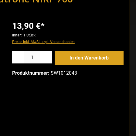
13,90 €*
Inhalt:
1 Stück
Preise inkl. MwSt. zzgl. Versandkosten
Produkt Anzahl: Gib den gewünschten Wert ein oder benutze die Schaltfläch
In den Warenkorb
Produktnummer:
SW1012043