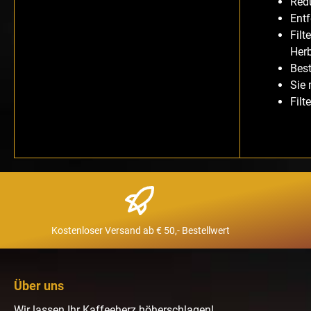
Redu
Ent
Filt
Herb
Bes
Sie
Filt
Kostenloser Versand ab € 50,- Bestellwert
Über uns
Wir lassen Ihr Kaffeeherz höherschlagen!