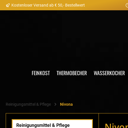
Kostenloser Versand ab € 50,- Bestellwert
springen
Zur Hauptnavigation springen
FEINKOST
THERMOBECHER
WASSERKOCHER
Reinigungsmittel & Pflege
Nivona
Nivon
Reinigungsmittel & Pflege