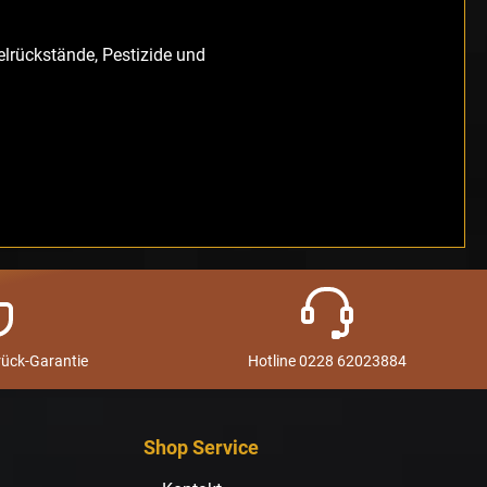
elrückstände, Pestizide und
rück-Garantie
Hotline 0228 62023884
Shop Service