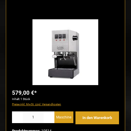
Bildergalerie überspringen
579,00 €*
Inhalt:
1 Stück
Preise inkl. MwSt. zzgl. Versandkosten
Produkt Anzahl: Gib den gewünschten Wert ein oder benutze die Schaltflächen um die Anzahl
Maschine
In den Warenkorb
Produktnummer:
10514