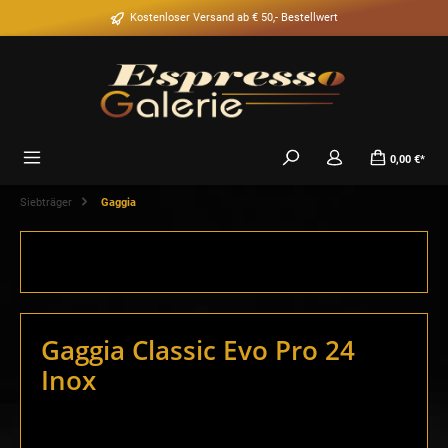
alt springen
Kostenloser Versand ab € 50,- Bestellwert
0,00 €*
Siebträger
Gaggia
Gaggia Classic Evo Pro 24
Inox