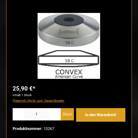
Bildergalerie überspringen
25,90 €*
Inhalt:
1 Stück
Preise inkl. MwSt. zzgl. Versandkosten
Produkt Anzahl: Gib den gewünschten Wert ein oder benutze die Schaltflächen um die Anzahl
Stück
In den Warenkorb
Produktnummer:
10267