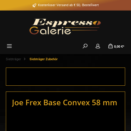
alt springen
Kostenloser Versand ab € 50,- Bestellwert
0,00 €*
Siebträger
Siebträger Zubehör
Joe Frex Base Convex 58 mm