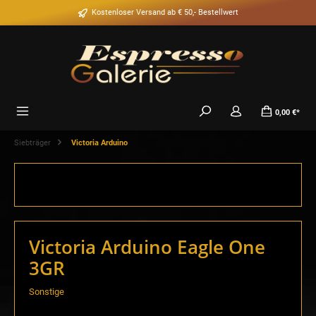
alt springen
Kostenloser Versand ab € 50,- Bestellwert
0,00 €*
Siebträger
Victoria Arduino
Victoria Arduino Eagle One
3GR
Sonstige